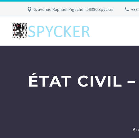
6, avenue Raphaël-Pigache - 59380 Spycker
+33 
ÉTAT CIVIL 
Ac