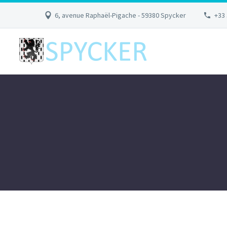
6, avenue Raphaël-Pigache - 59380 Spycker
+33 